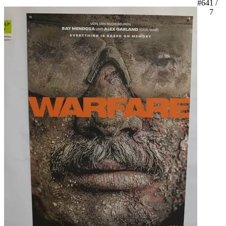
#64
1 /
7