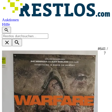
Auktionen
Hilfe
#64
1 /
7