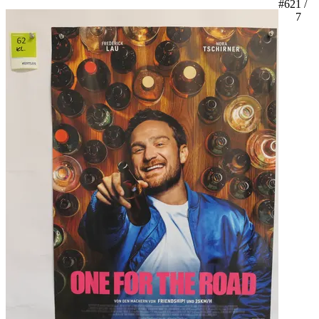
#62
1 /
7