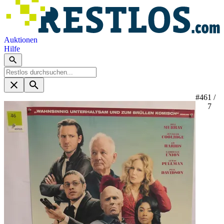
Auktionen
Hilfe
#46
1 /
7