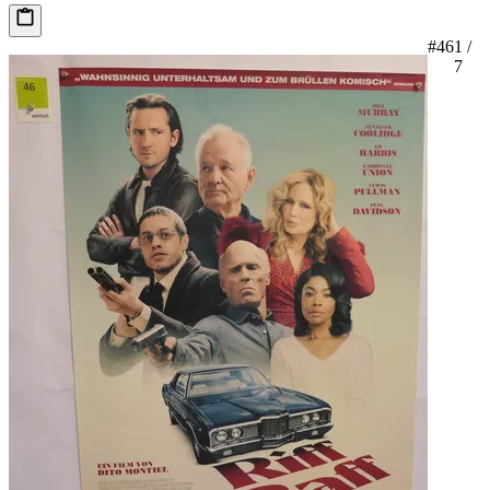
#46
1 /
7