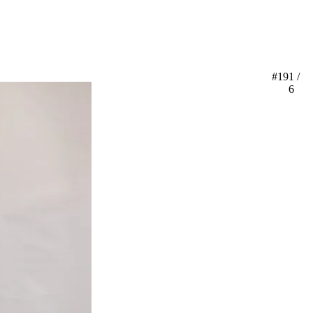
#19
1 /
6