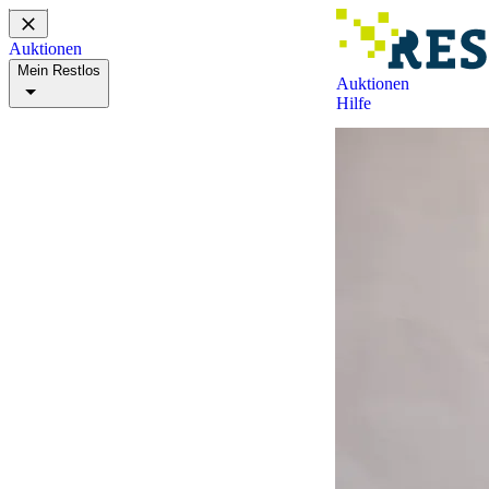
Auktionen
Mein Restlos
Auktionen
Hilfe
Mein Konto
Beobachtungsliste
Gebotsliste
Zuschlagsliste
Suchagenten
Meine Buchungen
Hilfe