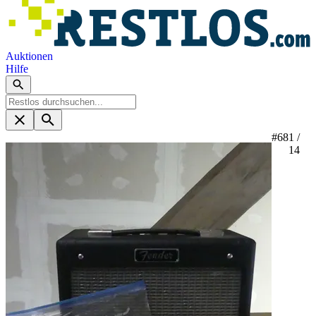
Auktionen
Hilfe
#68
1 /
14