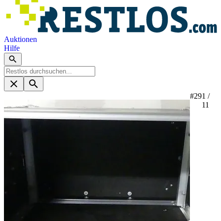
Auktionen
Hilfe
#29
1 /
11