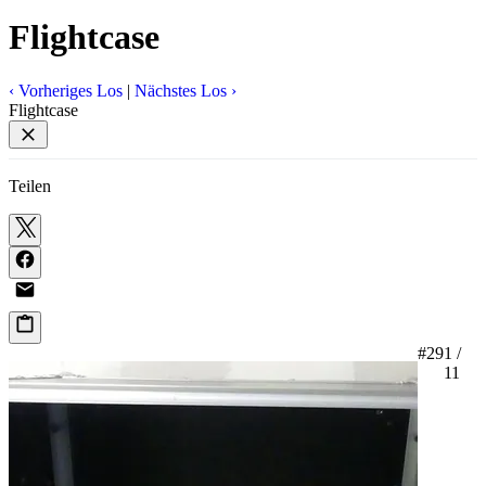
Flightcase
‹
Vorheriges Los
|
Nächstes Los
›
Flightcase
Teilen
#29
1 /
11