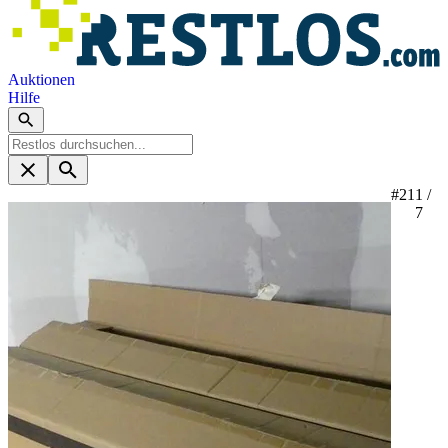
Auktionen
Hilfe
#21
1 /
7