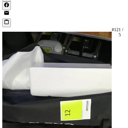
#12
1 /
5