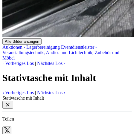
Alle Bilder anzeigen
Auktionen
›
Lagerbereinigung Eventdienstleister -
Veranstaltungstechnik, Audio- und Lichttechnik, Zubehör und
Möbel
‹
Vorheriges Los
|
Nächstes Los
›
Stativtasche mit Inhalt
‹
Vorheriges Los
|
Nächstes Los
›
Stativtasche mit Inhalt
Teilen