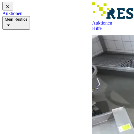
Auktionen
Mein Restlos
Auktionen
Hilfe
Mein Konto
Beobachtungsliste
Gebotsliste
Zuschlagsliste
Suchagenten
Meine Buchungen
Hilfe