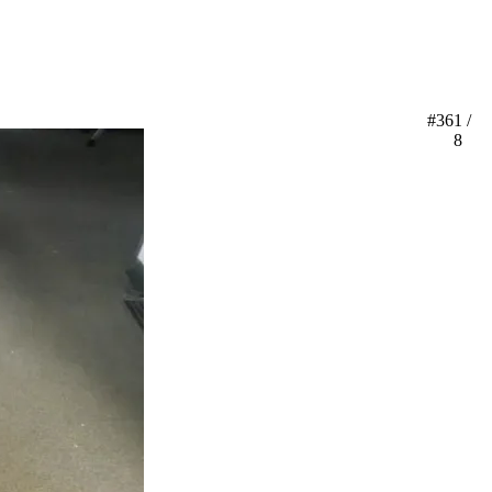
#36
1 /
8