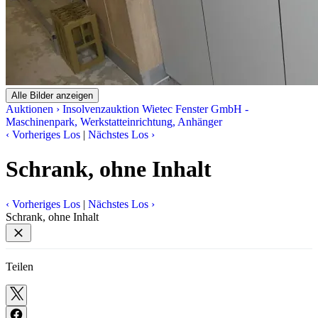
Alle Bilder anzeigen
Auktionen
›
Insolvenzauktion Wietec Fenster GmbH -
Maschinenpark, Werkstatteinrichtung, Anhänger
‹
Vorheriges Los
|
Nächstes Los
›
Schrank, ohne Inhalt
‹
Vorheriges Los
|
Nächstes Los
›
Schrank, ohne Inhalt
Teilen