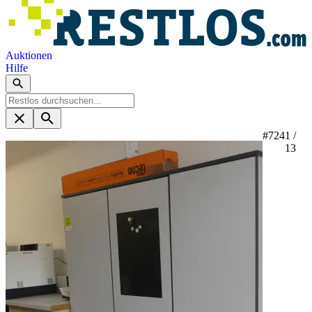
Auktionen
Hilfe
#724
1 /
13