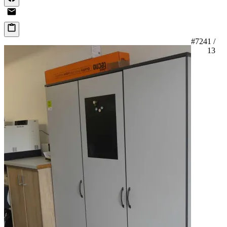
#724
1 /
13