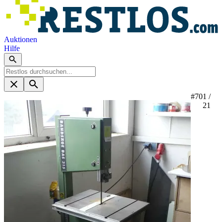
Auktionen
Hilfe
#70
1 /
21