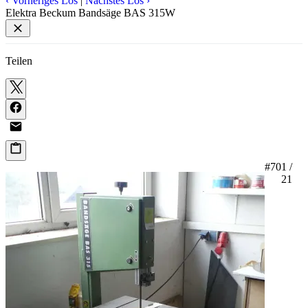
‹
Vorheriges Los
|
Nächstes Los
›
Elektra Beckum Bandsäge BAS 315W
Teilen
#70
1 /
21