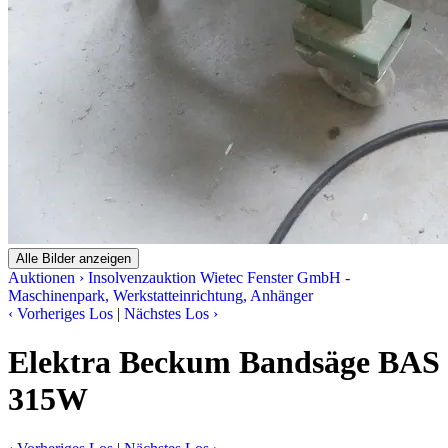
Alle Bilder anzeigen
Auktionen
›
Insolvenzauktion Wietec Fenster GmbH -
Maschinenpark, Werkstatteinrichtung, Anhänger
‹
Vorheriges Los
|
Nächstes Los
›
Elektra Beckum Bandsäge BAS
315W